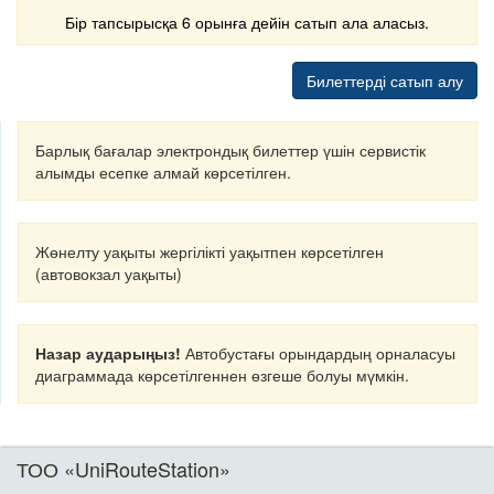
Бір тапсырысқа 6 орынға дейін сатып ала аласыз.
Билеттерді сатып алу
Барлық бағалар электрондық билеттер үшін сервистік
алымды есепке алмай көрсетілген.
Жөнелту уақыты жергілікті уақытпен көрсетілген
(автовокзал уақыты)
Назар аударыңыз!
Автобустағы орындардың орналасуы
диаграммада көрсетілгеннен өзгеше болуы мүмкін.
ТОО «UniRouteStation»