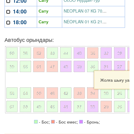
12:00
Сату
ОсОО Нурдан-Тур
14:00
Сату
NEOPLAN 07 KG 700 ABC, ОсОО Нурдан-Тур
18:00
Сату
NEOРLAN 01 КG 215 BMF, ОсОО Нурдан-Тур
Автобус орындары:
Жолға шығу уақ
- Бос;
- Бос емес;
- Бронь;