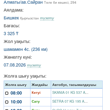
Алматы/ав.Сайран
Төле би көшесі, 294
Аялдама:
Бишкек
түзету
Қырғызстан
Бағасы:
3 325 ₸
Жол уақыты:
шамамен 4с. (236 км)
Жөнелту күні:
07.08.2026
түзету
Жолға шығу уақыты:
Жолға шығу
Жағдайы
Автобус, тасымалдаушы
08:00
Кетуі
SKANIA 01 KG 537 AYU, ОсОО Нурдан-Тур
10:00
Сату
SETRA 07 KG 195 ADR, ОсОО Нурдан-Тур