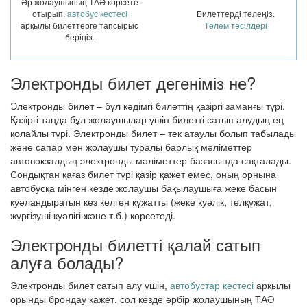
Әр жолаушының ТАӘ көрсете
отырып,
автобус кестесі
Билеттерді төлеңіз.
арқылы билеттерге тапсырыс
Төлем тәсілдері
беріңіз.
Электронды билет дегеніміз не?
Электронды билет – бұл кәдімгі билеттің қазіргі заманғы түрі.
Қазіргі таңда бұл жолаушылар үшін билетті сатып алудың ең
қолайлы түрі. Электронды билет – тек атаулы болып табылады
және сапар мен жолаушы туралы барлық мәліметтер
автовокзалдың электронды мәліметтер базасында сақталады.
Сондықтан қағаз билет түрі қазір қажет емес, оның орнына
автобусқа мінген кезде жолаушы бақылаушыға жеке басын
куәландыратын кез келген құжатты (жеке куәлік, төлқұжат,
жүргізуші куәлігі және т.б.) көрсетеді.
Электронды билетті қалай сатып
алуға болады?
Электронды билет сатып алу үшін,
автобустар кестесі
арқылы
орынды брондау қажет, сол кезде әрбір жолаушының ТАӘ