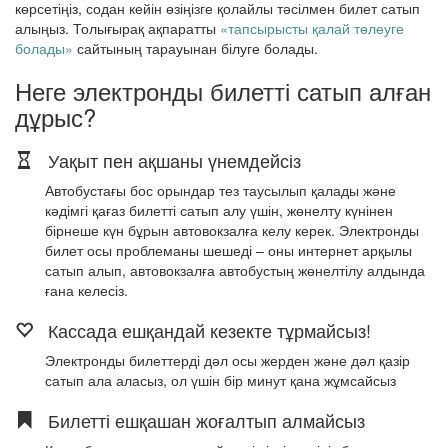
көрсетіңіз, содан кейін өзіңізге қолайлы тәсілмен билет сатып
алыңыз. Толығырақ ақпаратты
«тапсырысты қалай төлеуге
болады»
сайтының тарауынан білуге болады.
Неге электронды билетті сатып алған
дұрыс?
Уақыт пен ақшаны үнемдейсіз
Автобустағы бос орындар тез таусылып қалады және
кәдімгі қағаз билетті сатып алу үшін, жөнелту күнінен
бірнеше күн бұрын автовокзалға келу керек. Электронды
билет осы проблеманы шешеді – оны интернет арқылы
сатып алып, автовокзалға автобустың жөнелтілу алдында
ғана келесіз.
Кассада ешқандай кезекте тұрмайсыз!
Электронды билеттерді дәл осы жерден және дәл қазір
сатып ала аласыз, ол үшін бір минут қана жұмсайсыз
Билетті ешқашан жоғалтып алмайсыз