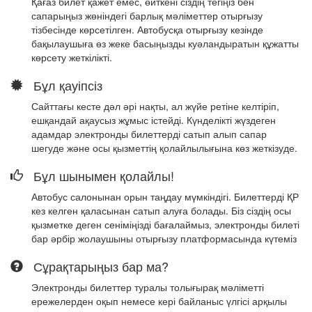
Қағаз билет қажет емес, өйткені сіздің тегіңіз бен
сапарыңыз жөніндегі барлық мәліметтер отырғызу
тізбесінде көрсетілген. Автобусқа отырғызу кезінде
бақылаушыға өз жеке басыңызды куәландыратын құжатты
көрсету жеткілікті.
Бұл қауіпсіз
Сайттағы кесте дәл әрі нақты, ал жүйе ретіне келтіріп,
ешқандай ақаусыз жұмыс істейді. Күнделікті жүздеген
адамдар электронды билеттерді сатып алып сапар
шегуде және осы қызметтің қолайлылығына көз жеткізуде.
Бұл шынымен қолайлы!
Автобус салонынан орын таңдау мүмкіндігі. Билеттерді ҚР
кез келген қаласынан сатып алуға болады. Біз сіздің осы
қызметке деген сеніміңізді бағалаймыз, электронды билеті
бар әрбір жолаушыны отырғызу платформасында күтеміз
Сұрақтарыңыз бар ма?
Электронды билеттер туралы толығырақ мәліметті
ережелерден оқып немесе кері байланыс үлгісі арқылы