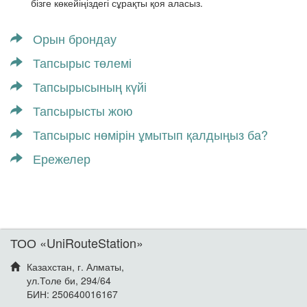
бізге көкейіңіздегі сұрақты қоя аласыз.
Орын брондау
Тапсырыс төлемі
Тапсырысының күйі
Тапсырысты жою
Тапсырыс нөмірін ұмытып қалдыңыз ба?
Ережелер
ТОО «UniRouteStation»
Казахстан, г. Алматы,
ул.Толе би, 294/64
БИН: 250640016167