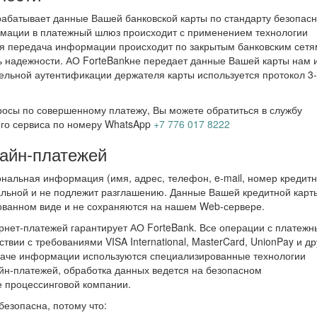
абатывает данные Вашей банковской карты по стандарту безопасн
рмации в платежный шлюз происходит с применением технологии
 передача информации происходит по закрытым банковским сетя
надежности. АО ForteBankне передает данные Вашей карты нам 
ельной аутентификации держателя карты используется протокол 3
просы по совершенному платежу, Вы можете обратиться в службу
ого сервиса по номеру WhatsApp
+7 776 017 8222
лайн-платежей
альная информация (имя, адрес, телефон, e-mail, номер кредит
альной и не подлежит разглашению. Данные Вашей кредитной карт
ованном виде и не сохраняются на нашем Web-сервере.
рнет-платежей гарантирует АО ForteBank. Все операции с платеж
твии с требованиями VISA International, MasterCard, UnionPay и др
даче информации используются специализированные технологии
йн-платежей, обработка данных ведется на безопасном
е процессинговой компании.
езопасна, потому что: