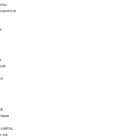
рты
хранятся
и
е
ные
но
ой
ствия
сайта,
о на