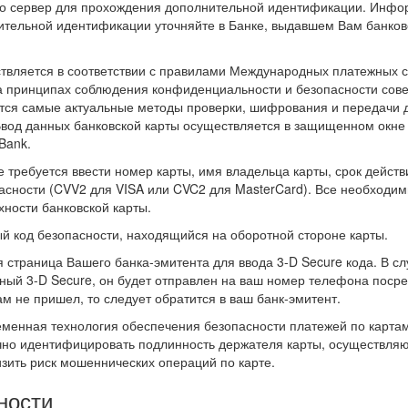
го сервер для прохождения дополнительной идентификации. Инф
ительной идентификации уточняйте в Банке, выдавшем Вам банко
твляется в соответствии с правилами Международных платежных 
на принципах соблюдения конфиденциальности и безопасности со
ются самые актуальные методы проверки, шифрования и передачи
Ввод данных банковской карты осуществляется в защищенном окне
Bank.
 требуется ввести номер карты, имя владельца карты, срок действ
пасности (CVV2 для VISA или CVC2 для MasterCard). Все необходи
ности банковской карты.
й код безопасности, находящийся на оборотной стороне карты.
я страница Вашего банка-эмитента для ввода 3-D Secure кода. В сл
ичный 3-D Secure, он будет отправлен на ваш номер телефона поср
ам не пришел, то следует обратится в ваш банк-эмитент.
еменная технология обеспечения безопасности платежей по картам
ачно идентифицировать подлинность держателя карты, осуществля
зить риск мошеннических операций по карте.
ности