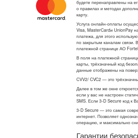
будете перенаправлены на е
о правилах и методах дополн
карту.
Услуга онлайн-оплаты осущес
Visa, MasterCardи UnionPay 
платежа, для этого использу
по закрытым каналам связи. 
платежной странице АО Forte
В поля на платежной странице
карты, трёхзначный код безо
данные отображены на поверх
CVV2/ CVC2 — это трёхзначны
Далее в том же окне откроетс
если у вас не настроен стат
SMS. Если 3-D Secure код к В
3-D Secure — это самая совр
интернет. Позволяет однозн
операцию, и максимально сни
Гарантии безопас