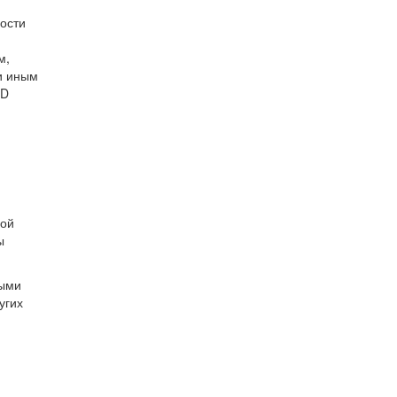
ости
м,
и иным
-D
ной
ы
ными
угих