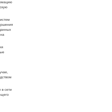
ормацию
вскую
систем
вершения
 данных
 на
ия
мые
учае,
едством
 в сети
ющего