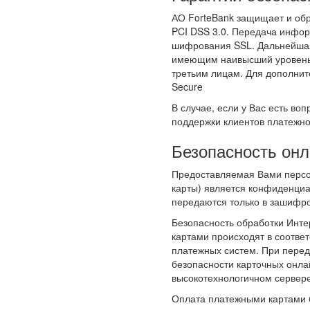
АО ForteBank защищает и обр
PCI DSS 3.0. Передача инфо
шифрования SSL. Дальнейшая
имеющим наивысший уровень 
третьим лицам. Для дополнит
Secure
В случае, если у Вас есть во
поддержки клиентов платежн
Безопасность он
Предоставляемая Вами персон
карты) является конфиденци
передаются только в зашифр
Безопасность обработки Инте
картами происходят в соответс
платежных систем. При пере
безопасности карточных онла
высокотехнологичном сервер
Оплата платежными картами б