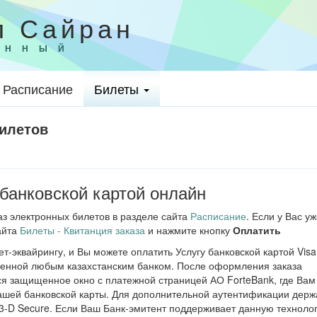
л Сайран
ОННЫЙ
Расписание
Билеты
билетов
банковской картой онлайн
з электронных билетов в разделе сайта
Расписание
. Если у Вас уж
сайта
Билеты - Квитанция заказа
и нажмите кнопку
Оплатить
т-эквайрингу, и Вы можете оплатить Услугу банковской картой Visa
щенной любым казахстанским банком. После оформления заказа
ся защищенное окно с платежной страницей АО ForteBank, где Вам
ашей банковской карты. Для дополнительной аутентификации держ
 3-D Secure. Если Ваш Банк-эмитент поддерживает данную техноло