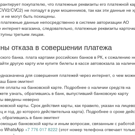
рантирует покупателю, что платежные реквизиты его платежной ка
 CVV2/CVC2) не попадут в руки мошенников, так как эти данные не 
 и не могут быть похищены.
и платежные данные непосредственно в системе авторизации АО
те интернет-магазина, следовательно, платежные реквизиты карточк
ступны третьим лицам.
ны отказа в совершении платежа
йского банка. плата картами российских банков в РК, к сожалению н
айти другую карту или купите билеты в кассе автовокзала за налич
едназначена для совершения платежей через интернет, о чем мож
Ваш Банк-эмитент
ля оплаты на банковской карте. Подробнее о наличии средств на
ете узнать, обратившись в банк, выпустивший банковскую карту
ты введены неверно
ковской карты. Срок действия карты, как правило, указан на лицев
ц и год, до которого действительна карта). Подробнее о сроке дей
, обратившись в банк-эмитент
помощью банковской карты и иным вопросам, связанным с работой 
по WhatsApp
+7 776 017 8222
(этот номер телефона отвечает тольк